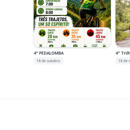
4° PEDALOMBA
4° Tril
18 de outubro
18 de 