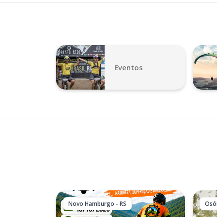
Eventos
Novo Hamburgo - RS
Osór