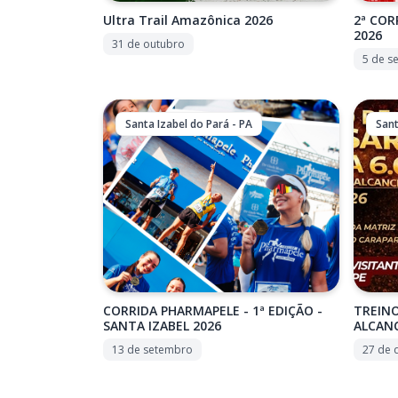
Ultra Trail Amazônica 2026
2ª COR
2026
31 de outubro
5 de s
Santa Izabel do Pará - PA
Sant
CORRIDA PHARMAPELE - 1ª EDIÇÃO -
TREINO
SANTA IZABEL 2026
ALCANC
13 de setembro
27 de