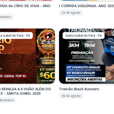
RIDA do CÍRIO DE VIGIA - ANO
I CORRIDA VIGILENGA- ANO 202
23 de agosto
etembro
a Izabel do Pará - PA
Santa Izabel do Pará - PA
 RENILDA 6.0 VISÃO ALÉM DO
Treinão Black Runners
E - SANTA IZABEL 2026
30 de agosto
 dezembro