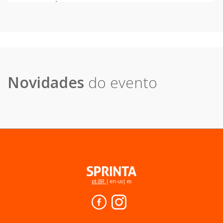
DUPLAS PRÓ E SPORT
R$
250,00
Novidades
do evento
pt-BR
|
en-us
|
es