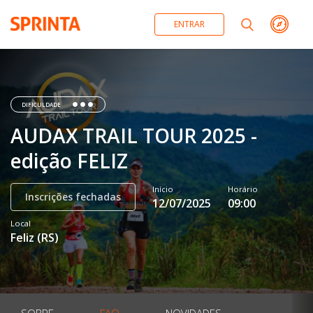
ENTRAR
DIFICULDADE
AUDAX TRAIL TOUR 2025 -
edição FELIZ
Início
Horário
Inscrições fechadas
12/07/2025
09:00
Local
Feliz
(
RS
)
SOBRE
FAQ
NOVIDADES