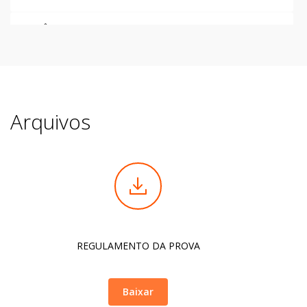
DISTÂNCIA CURTA INDIVIDUAL
R$
157,00
DISTÂNCIA LONGA 60 ANOS OU MAIS
R$
160,00
DISTÂNCIA MÉDIA INDIVIDUAL
R$
185,00
Arquivos
DISTÂNCIA LONGA INDIVIDUAL
R$
230,00
REGULAMENTO DA PROVA
Baixar