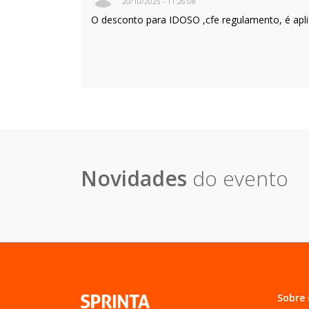
20/10/2025
-
11:26:08
O desconto para IDOSO ,cfe regulamento, é apl
Novidades
do evento
Sobre