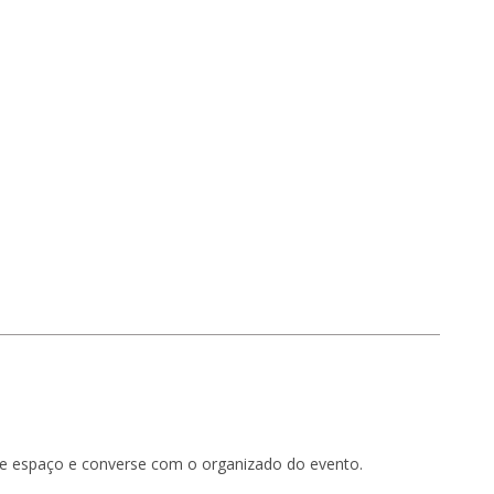
R$
660,00
R$
730,00
te espaço e converse com o organizado do evento.