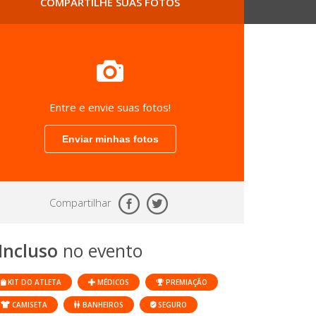
COMPARTILHE SUAS FOTOS
Entre e envie suas fotos!
Enviar minhas fotos
Compartilhar
Incluso
no evento
KIT DO ATLETA
MÉDICOS
PREMIAÇÃO
CAMISETA
BANHEIROS
SEGURO