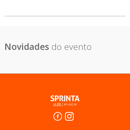
Novidades
do evento
pt-BR
|
en-us
|
es