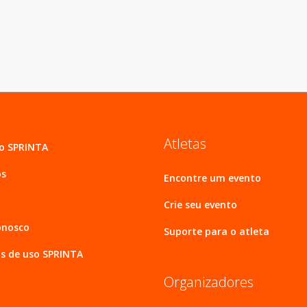
Atletas
 o SPRINTA
os
Encontre um evento
Crie seu evento
onosco
Suporte para o atleta
s de uso SPRINTA
Organizadores