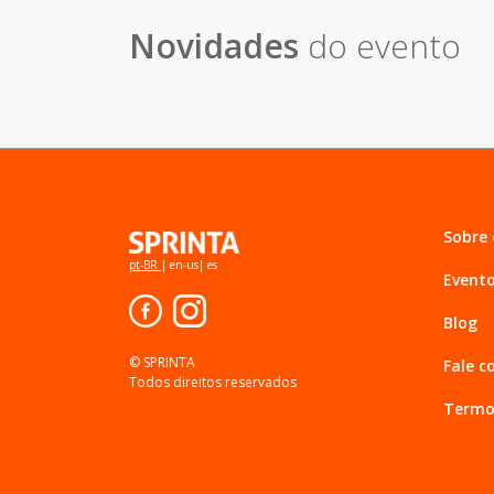
Novidades
do evento
Sobre
pt-BR
|
en-us
|
es
Event
Blog
© SPRINTA
Fale c
Todos direitos reservados
Termo