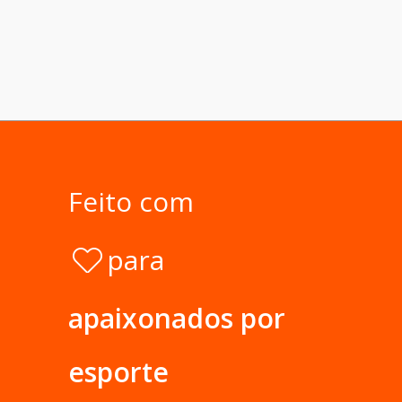
Feito com
para
apaixonados por
esporte