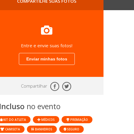
COMPARTILHE SUAS FOTOS
Entre e envie suas fotos!
Enviar minhas fotos
Compartilhar
Incluso
no evento
KIT DO ATLETA
MÉDICOS
PREMIAÇÃO
CAMISETA
BANHEIROS
SEGURO