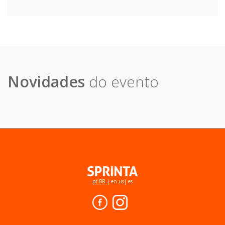
Novidades
do evento
pt-BR
|
en-us
|
es