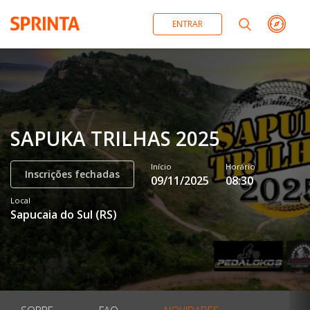
ENTRAR
SAPUKA TRILHAS 2025
Início
Horário
Inscrições fechadas
09/11/2025
08:30
Local
Sapucaia do Sul
(
RS
)
SOBRE
FAQ
NOVIDADES