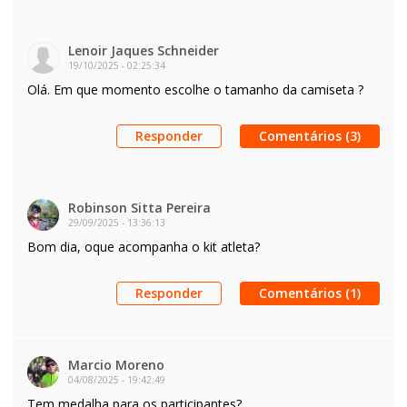
Lenoir Jaques Schneider
19/10/2025
-
02:25:34
Olá. Em que momento escolhe o tamanho da camiseta ?
Responder
Comentários (3)
Robinson Sitta Pereira
29/09/2025
-
13:36:13
Bom dia, oque acompanha o kit atleta?
Responder
Comentários (1)
Marcio Moreno
04/08/2025
-
19:42:49
Tem medalha para os participantes?