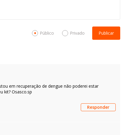
Público
Privado
Publicar
. estou em recuperação de dengue não poderei estar
eu kit? Osasco.sp
Responder