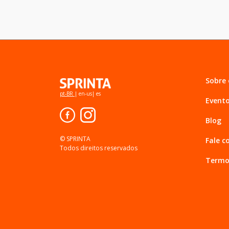
Sobre
pt-BR
|
en-us
|
es
Event
Blog
© SPRINTA
Fale c
Todos direitos reservados
Termo