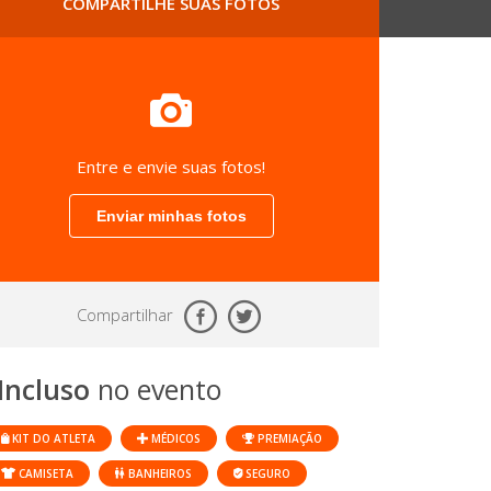
COMPARTILHE SUAS FOTOS
Entre e envie suas fotos!
Enviar minhas fotos
Compartilhar
Incluso
no evento
KIT DO ATLETA
MÉDICOS
PREMIAÇÃO
CAMISETA
BANHEIROS
SEGURO