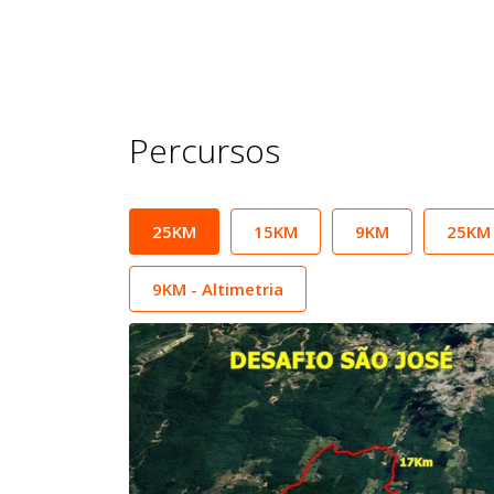
Percursos
25KM
15KM
9KM
25KM 
9KM - Altimetria