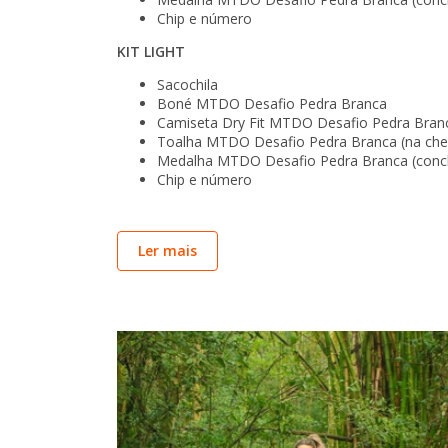
Chip e número
KIT LIGHT
Sacochila
Boné MTDO Desafio Pedra Branca
Camiseta Dry Fit MTDO Desafio Pedra Bran
Toalha MTDO Desafio Pedra Branca (na ch
Medalha MTDO Desafio Pedra Branca (concl
Chip e número
PROGRAMAÇÃO
Ler mais
Sábado
-
17
de
Outubro
•
15:00
às 19:00
-
Entrega de kits | São José - SC
Domingo
-
18
de
Outubro
•
06:45
-
Largada 15km e 25km | C-Pack® Creati
•
07:30
-
Largada 9km e 4km | C-Pack® Creative
•
08:00
às 12:00
-
Mountain Do Kids | C-Pack® C
•
10:30
-
Premiação | C-Pack® Creative Packagi