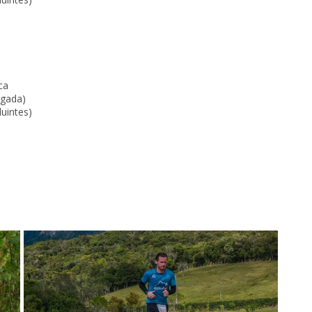
ca
egada)
uintes)
ve Packaging – São José |SC
 Packaging – São José |SC
reative Packaging – São José |SC
ng – São José |SC