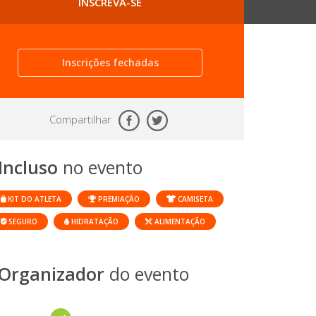
INSCREVA-SE
Inscrições fechadas
Compartilhar
Incluso
no evento
KIT DO ATLETA
PREMIAÇÃO
CAMISETA
SEGURO
HIDRATAÇÃO
ALIMENTAÇÃO
Organizador
do evento