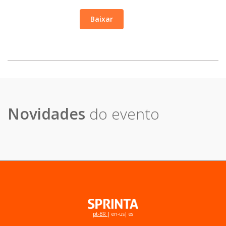
Baixar
Novidades
do evento
pt-BR
|
en-us
|
es