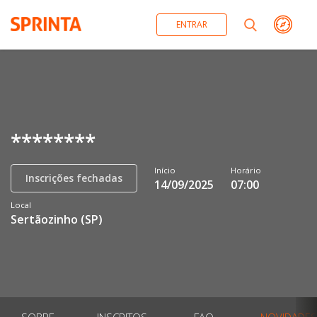
ENTRAR
********
Início
Horário
Inscrições fechadas
14/09/2025
07:00
Local
Sertãozinho
(
SP
)
SOBRE
INSCRITOS
FAQ
NOVIDADES