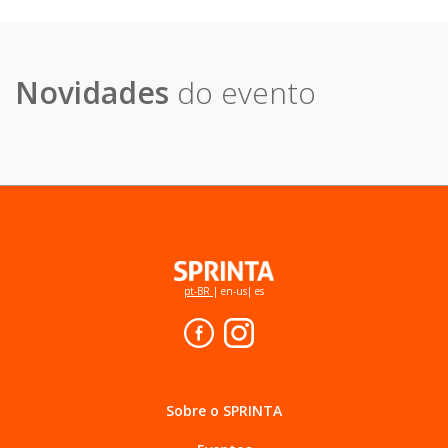
Novidades
do evento
pt-BR
|
en-us
|
es
Sobre o SPRINTA