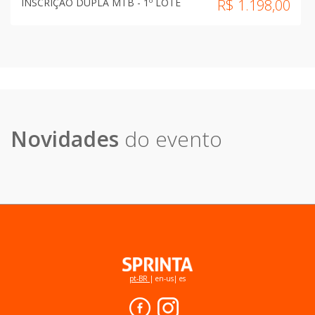
INSCRIÇÃO DUPLA MTB - 1º LOTE
R$
1.198,00
Novidades
do evento
pt-BR
|
en-us
|
es