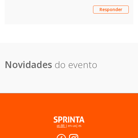
Responder
Novidades
do evento
pt-BR
|
en-us
|
es