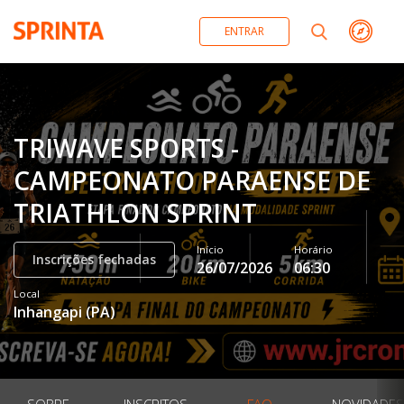
ENTRAR
TRIWAVE SPORTS -
CAMPEONATO PARAENSE DE
TRIATHLON SPRINT
Início
Horário
Inscrições fechadas
26/07/2026
06:30
Local
Inhangapi
(
PA
)
SOBRE
INSCRITOS
FAQ
NOVIDADES