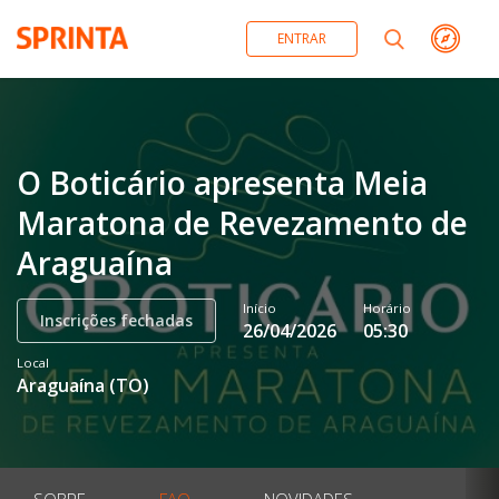
ENTRAR
O Boticário apresenta Meia
Maratona de Revezamento de
Araguaína
Início
Horário
Inscrições fechadas
26/04/2026
05:30
Local
Araguaína
(
TO
)
SOBRE
FAQ
NOVIDADES