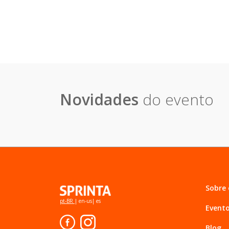
Novidades
do evento
Sobre
pt-BR
|
en-us
|
es
Event
Blog