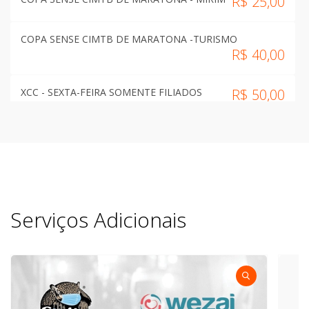
R$
25,00
COPA SENSE CIMTB DE MARATONA -TURISMO
R$
40,00
XCC - SEXTA-FEIRA SOMENTE FILIADOS
R$
50,00
COPA SENSE CIMTB DE MARATONA - PCD/PNE E
HANDBIKE
R$
50,00
COPA SENSE CIMTB MARATONA - APENAS IDOSO (60+)
R$
50,00
Serviços Adicionais
CIMTB MICHELIN (SOMENTE XCO) - APENAS IDOSO (60+)
R$
85,00
COPA SENSE CIMTB DE MARATONA
R$
100,00