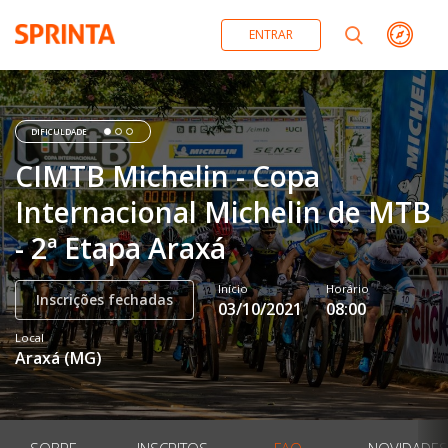
ENTRAR
DIFICULDADE
CIMTB Michelin - Copa
Internacional Michelin de MTB
- 2ª Etapa Araxá
Início
Horário
Inscrições fechadas
03/10/2021
08:00
Local
Araxá
(
MG
)
SOBRE
INSCRITOS
FAQ
NOVIDADES